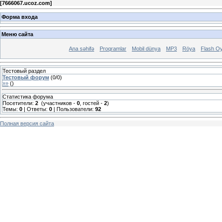
[
7666067.ucoz.com
]
Форма входа
Меню сайта
Ana səhifə
Proqramlar
Mobil dünya
MP3
Röya
Flash Oy
Тестовый раздел
Тестовый форум
(
0
/
0
)
»»
(
)
Статистика форума
Посетители:
2
(участников -
0
, гостей -
2
)
Темы:
0
| Ответы:
0
| Пользователи:
92
Полная версия сайта