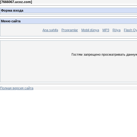
[
7666067.ucoz.com
]
Форма входа
Меню сайта
Ana səhifə
Proqramlar
Mobil dünya
MP3
Röya
Flash Oy
Гостям запрещено просматривать данную 
Полная версия сайта