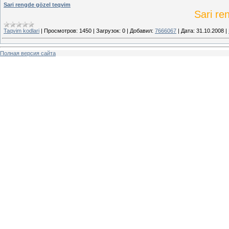
Sari rengde gözel teqvim
Sari re
Taqvim kodlari
|
Просмотров:
1450
|
Загрузок:
0
|
Добавил:
7666067
|
Дата:
31.10.2008
|
Полная версия сайта