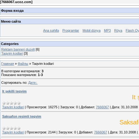
[
7666067.ucoz.com
]
Форма входа
Меню сайта
Ana səhifə
Proqramlar
Mobil dünya
MP3
Röya
Flash Oy
Categories
Reklam banneri duzelt
[6]
Taqvim kodlari
[3]
Главная
»
Файлы
» Taqvim kodlari
В категории материалов
:
3
Показано материалов
:
1-3
Сортировать по
:
Дате
It şekilli teqvim
It 
Taqvim kodlari
|
Просмотров:
16275
|
Загрузок:
0
|
Добавил:
7666067
|
Дата:
31.10.2008
Saksafon resimli teqvim
Saksaf
Taqvim kodlari
|
Просмотров:
2144
|
Загрузок:
0
|
Добавил:
7666067
|
Дата:
31.10.2008
|